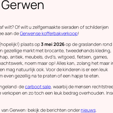
p Gerwen
f wilt? Of wilt u zelfgemaakte sieraden of schilderijen
mee aan de
Gerwense kofferbakverkoop
!
hopelijk!) plaats op
3 mei 2026
op de graslanden rond
en gezellige markt met brocante, tweedehands kleding,
ap, antiek, meubels, dvd’s, witgoed, fietsen, games,
bachtswerk, noem maar op! Alles kan, zolang het maar i
n mag natuurlijk ook. Voor de kinderen is er een leuk
 even gezellig na te praten of een hapje te eten.
Engeland: de
carboot sale
, waarbij de mensen rechtstre
je verkopen en zo toch een leuk bedrag overhouden. Insc
p van Gerwen: bekijk de berichten onder
nieuws
.