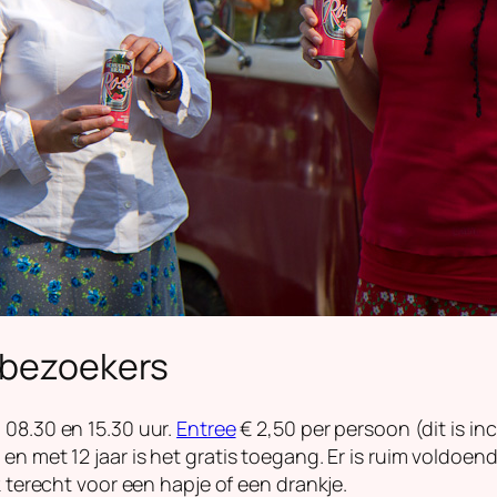
r bezoekers
 08.30 en 15.30 uur.
Entree
€ 2,50 per persoon (dit is in
en met 12 jaar is het gratis toegang. Er is ruim voldoen
k terecht voor een hapje of een drankje.