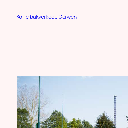
Ga
naar
Kofferbakverkoop Gerwen
de
inhoud