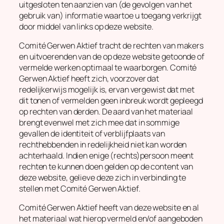
uitgesloten ten aanzien van (de gevolgen van het
gebruik van) informatie waartoe u toegang verkrijgt
door middel van links op deze website.
Comité Gerwen Aktief tracht de rechten van makers
en uitvoerenden van de op deze website getoonde of
vermelde werken optimaal te waarborgen. Comité
Gerwen Aktief heeft zich, voorzover dat
redelijkerwijs mogelijk is, ervan vergewist dat met
dit tonen of vermelden geen inbreuk wordt gepleegd
op rechten van derden. De aard van het materiaal
brengt evenwel met zich mee dat in sommige
gevallen de identiteit of verblijfplaats van
rechthebbenden in redelijkheid niet kan worden
achterhaald. Indien enige (rechts)persoon meent
rechten te kunnen doen gelden op de content van
deze website, gelieve deze zich in verbinding te
stellen met Comité Gerwen Aktief.
Comité Gerwen Aktief heeft van deze website en al
het materiaal wat hierop vermeld en/of aangeboden